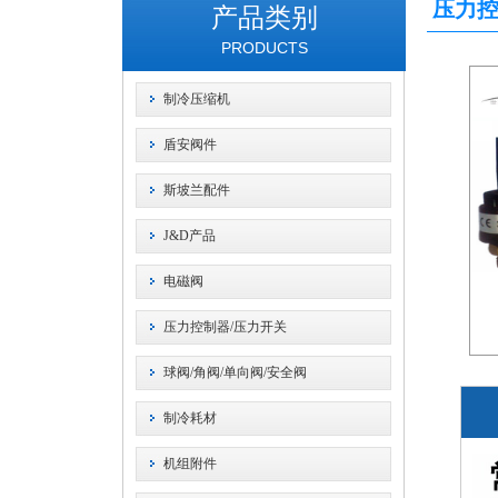
压力控
产品类别
PRODUCTS
制冷压缩机
盾安阀件
斯坡兰配件
J&D产品
电磁阀
压力控制器/压力开关
球阀/角阀/单向阀/安全阀
制冷耗材
机组附件