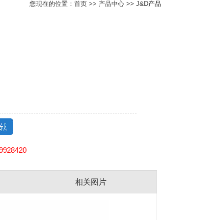
您现在的位置：
首页
>>
产品中心
>> J&D产品
928420
相关图片