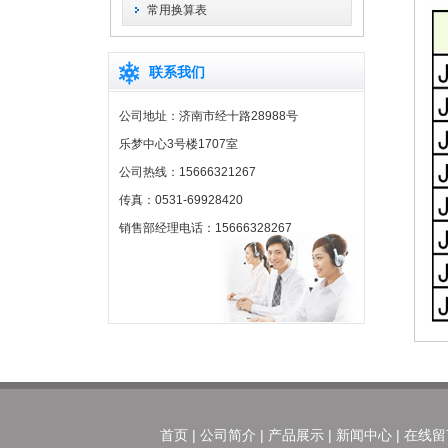
常用换算表
联系我们
公司地址：济南市经十路28988号
乐梦中心3号楼1707室
公司热线：15666321267
传真：0531-69928420
销售部经理电话：15666328267
首页
|
公司简介
|
产品展示
|
新闻中心
|
在线留