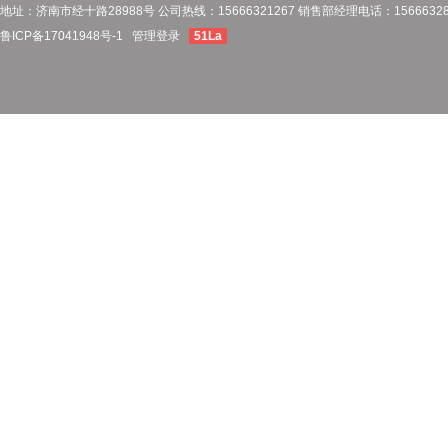
地址：济南市经十路28988号 公司热线：15666321267 销售部经理电话：15666328
鲁ICP备17041948号-1
管理登录
51La